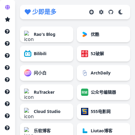
少即是多
Rao's Blog
优酷
Bilibili
52破解
问小白
ArchDaily
RuTracker
公众号编辑器
Cloud Studio
555电影网
乐软博客
Liutao博客